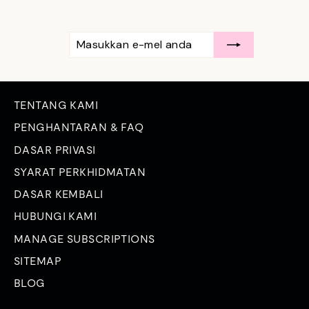
MASUKKAN
LANGGAN
E-
MEL
ANDA
TENTANG KAMI
PENGHANTARAN & FAQ
DASAR PRIVASI
SYARAT PERKHIDMATAN
DASAR KEMBALI
HUBUNGI KAMI
MANAGE SUBSCRIPTIONS
SITEMAP
BLOG