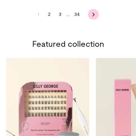
Seterusnya
1
2
3
…
34
Featured collection