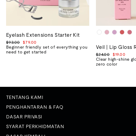
Eyelash Extensions Starter Kit
Harga
Harga
$93.00
$79.00
Veil | Lip Gloss 
biasa
jualan
Beginner friendly set of everything you
need to get started
Harga
Harga
$24.00
$19.00
biasa
jualan
Clear high-shine gl
zero color
TENTANG KAMI
PENGHANTARAN & FAQ
DASAR PRIVASI
SYARAT PERKHIDMATAN