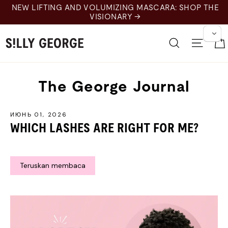
Langkau
IFTING AND VOLUMIZING MASCARA: SHOP THE
ke
VISIONARY →
kandungan
Cari
Navig
The George Journal
ИЮНЬ 01, 2026
WHICH LASHES ARE RIGHT FOR ME?
Teruskan membaca