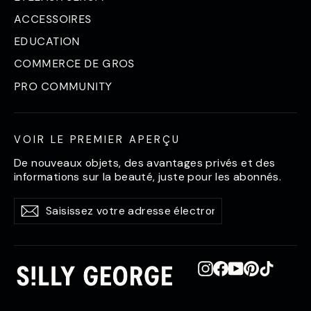
ACCESSOIRES
EDUCATION
COMMERCE DE GROS
PRO COMMUNITY
VOIR LE PREMIER APERÇU
De nouveaux objets, des avantages privés et des
informations sur la beauté, juste pour les abonnés.
Saisissez
S'abonner
S'abonner
votre
adresse
électronique
Instagram
Facebook
YouTube
Pinterest
TikTok