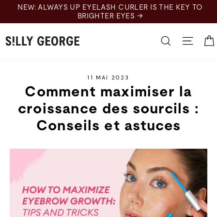
Skip
NEW: ALWAYS UP EYELASH CURLER IS THE KEY TO
to
BRIGHTER EYES →
content
Recherche
Naviga
11 MAI 2023
Comment maximiser la
croissance des sourcils :
Conseils et astuces