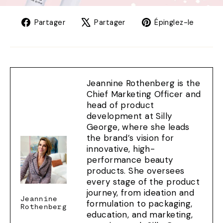
Partager
Tweet
Éping
Partager
Partager
Épinglez-le
sur
sur
sur
Facebook
X
Pinte
Jeannine Rothenberg is the
Chief Marketing Officer and
head of product
development at Silly
George, where she leads
the brand’s vision for
innovative, high-
performance beauty
products. She oversees
every stage of the product
journey, from ideation and
Jeannine
formulation to packaging,
Rothenberg
education, and marketing,