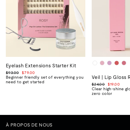
Eyelash Extensions Starter Kit
Prix
Prix
$93.00
$79.00
Veil | Lip Gloss 
normal
de
Beginner friendly set of everything you
vente
need to get started
Prix
Prix
$24.00
$19.00
normal
de
Clear high-shine gl
vente
zero color
À PROPOS DE NOUS