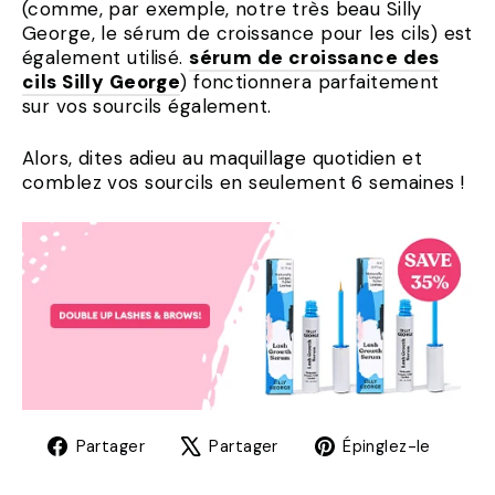
(comme, par exemple, notre très beau Silly
George, le sérum de croissance pour les cils) est
également utilisé.
sérum de croissance des
cils Silly George
) fonctionnera parfaitement
sur vos sourcils également.
Alors, dites adieu au maquillage quotidien et
comblez vos sourcils en seulement 6 semaines !
Partager
Tweet
Éping
Partager
Partager
Épinglez-le
sur
sur
sur
Facebook
X
Pinte