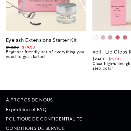
Eyelash Extensions Starter Kit
Prix
Prix
$93.00
$79.00
Veil | Lip Gloss 
normal
de
Beginner friendly set of everything you
vente
need to get started
Prix
Prix
$24.00
$19.00
normal
de
Clear high-shine gl
vente
zero color
À PROPOS DE NOUS
Expédition et FAQ
POLITIQUE DE CONFIDENTIALITÉ
CONDITIONS DE SERVICE