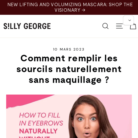
Skip
NEW LIFTING AND VOLUMIZING MASCARA: SHOP THE
to
VISIONARY →
content
Recherche
Naviga
10 MARS 2023
Comment remplir les
sourcils naturellement
sans maquillage ?