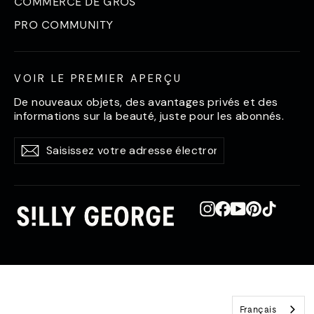
COMMERCE DE GROS
PRO COMMUNITY
VOIR LE PREMIER APERÇU
De nouveaux objets, des avantages privés et des
informations sur la beauté, juste pour les abonnés.
Saisissez
S'abonner
S'abonner
votre
adresse
électronique
Instagram
Facebook
YouTube
Pinterest
TikTok
Français