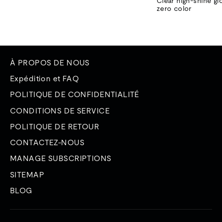
normal
de
Clear high-shine gl
vente
zero color
À PROPOS DE NOUS
Expédition et FAQ
POLITIQUE DE CONFIDENTIALITÉ
CONDITIONS DE SERVICE
POLITIQUE DE RETOUR
CONTACTEZ-NOUS
MANAGE SUBSCRIPTIONS
SITEMAP
BLOG