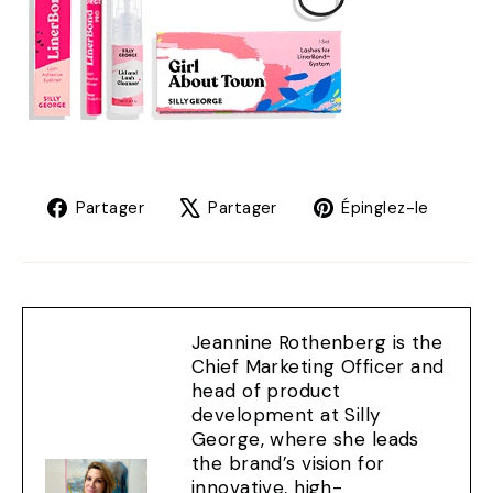
Partager
Tweet
Éping
Partager
Partager
Épinglez-le
sur
sur
sur
Facebook
X
Pinte
Jeannine Rothenberg is the
Chief Marketing Officer and
head of product
development at Silly
George, where she leads
the brand’s vision for
innovative, high-