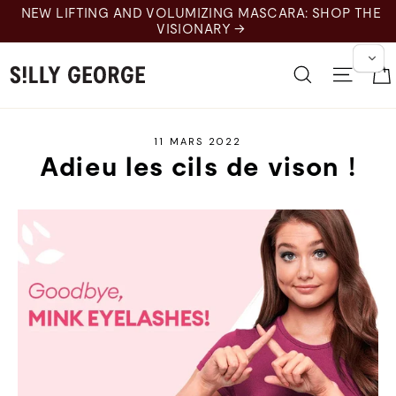
Skip
NEW LIFTING AND VOLUMIZING MASCARA: SHOP THE
to
VISIONARY →
content
Recherche
Naviga
11 MARS 2022
Adieu les cils de vison !