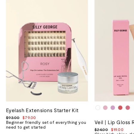
Eyelash Extensions Starter Kit
Prix
Prix
$93.00
$79.00
Veil | Lip Gloss 
normal
de
Beginner friendly set of everything you
vente
need to get started
Prix
Prix
$24.00
$19.00