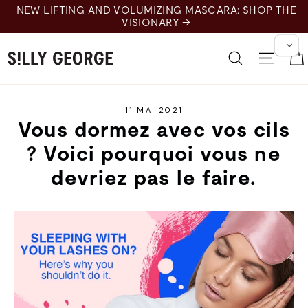
Skip
NEW LIFTING AND VOLUMIZING MASCARA: SHOP THE
to
VISIONARY →
content
Recherche
Naviga
11 MAI 2021
Vous dormez avec vos cils
? Voici pourquoi vous ne
devriez pas le faire.