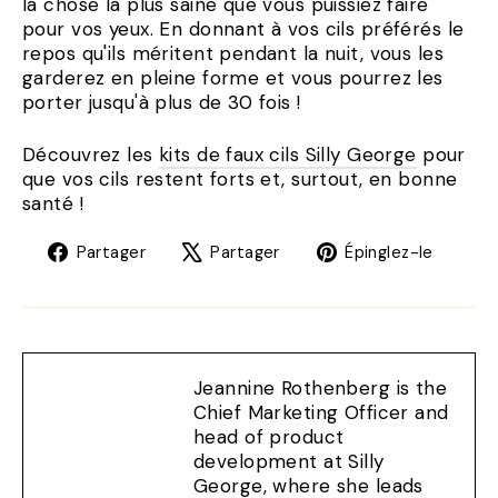
la chose la plus saine que vous puissiez faire
pour vos yeux. En donnant à vos cils préférés le
repos qu'ils méritent pendant la nuit, vous les
garderez en pleine forme et vous pourrez les
porter jusqu'à plus de 30 fois !
Découvrez les
kits de faux cils Silly George
pour
que vos cils restent forts et, surtout, en bonne
santé !
Partager
Tweet
Éping
Partager
Partager
Épinglez-le
sur
sur
sur
Facebook
X
Pinte
Jeannine Rothenberg is the
Chief Marketing Officer and
head of product
development at Silly
George, where she leads