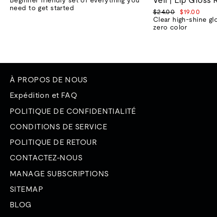
vente
need to get started
Prix
Prix
$24.00
$19.00
normal
de
Clear high-shine gl
vente
zero color
À PROPOS DE NOUS
Expédition et FAQ
POLITIQUE DE CONFIDENTIALITÉ
CONDITIONS DE SERVICE
POLITIQUE DE RETOUR
CONTACTEZ-NOUS
MANAGE SUBSCRIPTIONS
SITEMAP
BLOG