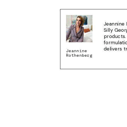
Jeannine 
Silly Geo
products.
formulati
delivers 
Jeannine
Rothenberg