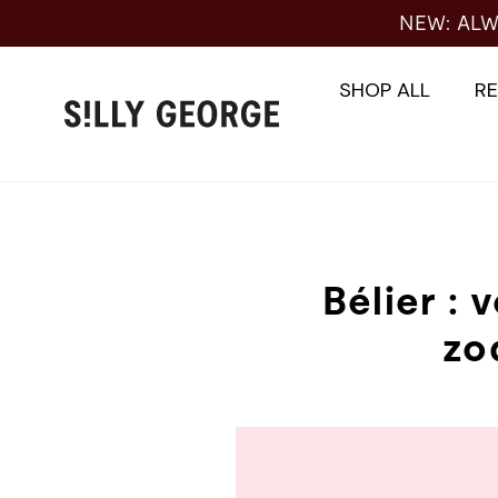
Skip
NEW: ALW
to
content
SHOP ALL
R
Bélier : 
zo