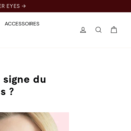
ER EYES →
ACCESSOIRES
Chari
Se connecter
Recherche
e signe du
s ?