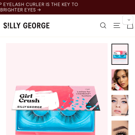
跳
Y TO
至
内
容
搜索
网站