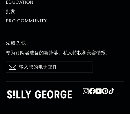
EDUCATION
批发
PRO COMMUNITY
先睹为快
专为订阅者准备的新掉落、私人特权和美容情报。
输
订
订
入
阅
阅
您
的
电
子
Instagram
在
YouTube
品
TikTok
邮
Facebook
趣
件
上
网