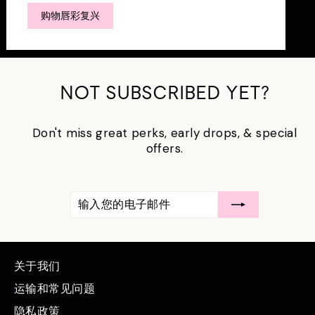
购物唇彩复兴
NOT SUBSCRIBED YET?
Don't miss great perks, early drops, & special
offers.
输
订
入
阅
您
的
电
子
邮
关于我们
件
运输和常见问题
隐私政策