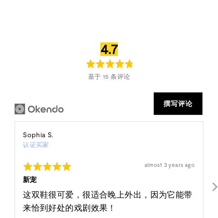
平
满
4.7
均
分
评
5
基于 15 条评论
分
分
撰写评论
评
Sophia S.
认证买家
论
者：
评
发
almost 3 years ago
Sophia
布
分
的
S.
5
新宠
评
分
论
（满
这双鞋很可爱，很适合晚上外出，因为它能带
分
5
来恰到好处的戏剧效果！
分