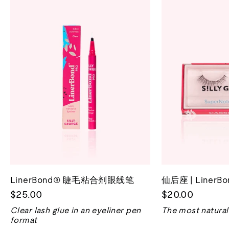
LinerBond® 睫毛粘合剂眼线笔
仙后座 | Liner
$25.00
$20.00
Clear lash glue in an eyeliner pen
The most natural 
format