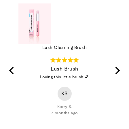
of
5
Lash Cleaning Brush
Rated
5
Lush Brush
out
first set
Loving this little brush 💕
of
5
KS
Kerry S.
7 months ago