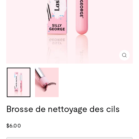
Fermer
(esc)
Brosse de nettoyage des cils
Prix
$6.00
normal