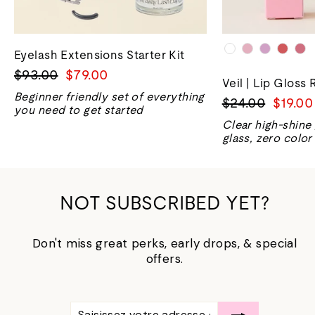
Eyelash Extensions Starter Kit
Prix
Prix
$93.00
$79.00
Veil | Lip Gloss 
normal
de
Beginner friendly set of everything
Prix
Prix
$24.00
$19.00
vente
you need to get started
normal
de
Clear high-shine
vente
glass, zero color
NOT SUBSCRIBED YET?
Don't miss great perks, early drops, & special
offers.
SAISISSEZ
S'ABONNER