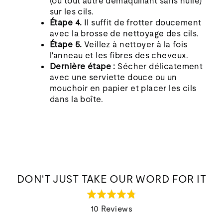
(ou tout autre démaquillant sans huile)
sur les cils.
Étape 4.
Il suffit de frotter doucement
avec la brosse de nettoyage des cils.
Étape 5.
Veillez à nettoyer à la fois
l'anneau et les fibres des cheveux.
Dernière étape :
Sécher délicatement
avec une serviette douce ou un
mouchoir en papier et placer les cils
dans la boîte.
DON'T JUST TAKE OUR WORD FOR IT
Rated
4.8
10 Reviews
out