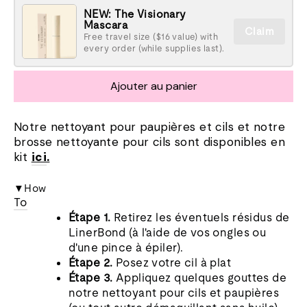
NEW: The Visionary
Mascara
Claim
Free travel size ($16 value) with
every order (while supplies last).
Ajouter au panier
Notre nettoyant pour paupières et cils et notre
brosse nettoyante pour cils sont disponibles en
kit
ici
.
▼How
To
Étape 1.
Retirez les éventuels résidus de
LinerBond (à l'aide de vos ongles ou
d'une pince à épiler).
Étape 2.
Posez votre cil à plat
Étape 3.
Appliquez quelques gouttes de
notre nettoyant pour cils et paupières