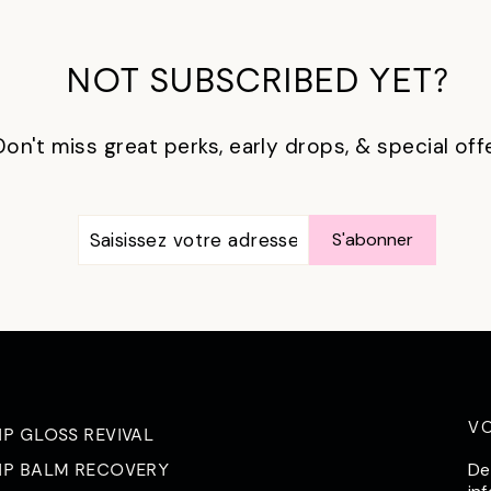
NOT SUBSCRIBED YET?
Don't miss great perks, early drops, & special off
SAISISSEZ
S'ABONNER
S'abonner
VOTRE
ADRESSE
ÉLECTRONIQUE
V
IP GLOSS REVIVAL
De
IP BALM RECOVERY