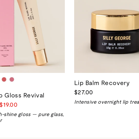
Lip Balm Recovery
$27.00
ip Gloss Revival
Intensive overnight lip tr
Prix
$19.00
de
h-shine gloss — pure glass,
vente
r