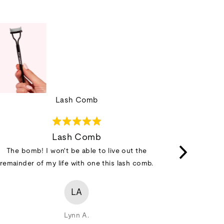
Lash Comb
Rated
5
Lash Comb
Where 
out
The bomb! I won't be able to live out the
I've wante
of
remainder of my life with one this lash comb.
remember! 
5
put mascara
thought... I
LA
you can and
Lynn A.