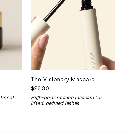
The Visionary Mascara
$22.00
eatment
High-performance mascara for
lifted, defined lashes