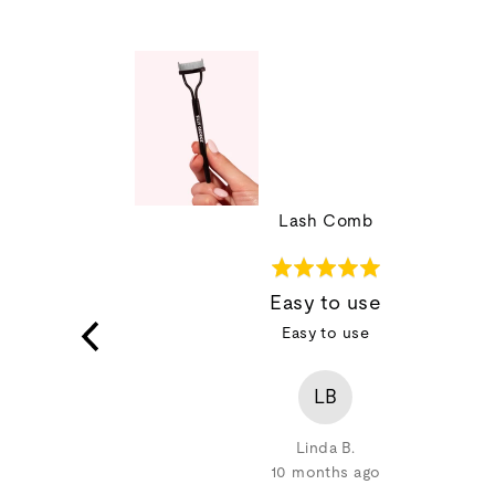
Lash Comb
Rated
5
ry
Easy to use
out
 clumping and
Easy to use
of
separate and
5
ara still wet,
LB
Linda B.
10 months ago