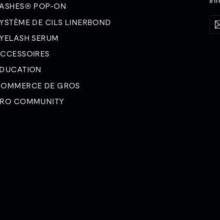
in
ASHES® POP-ON
Sai
S'
YSTÈME DE CILS LINERBOND
vot
ad
YELASH SERUM
éle
CCESSOIRES
DUCATION
OMMERCE DE GROS
RO COMMUNITY