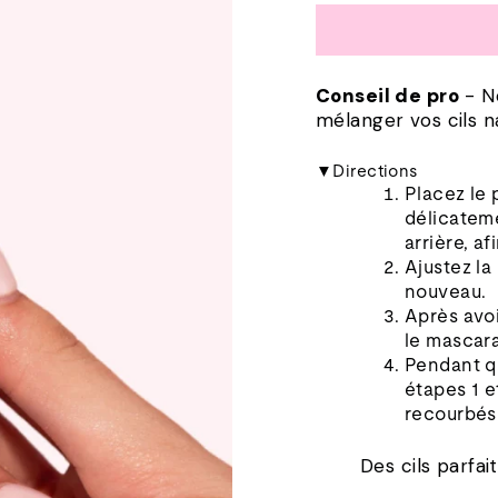
Conseil de pro
- No
mélanger vos cils na
▼Directions
Placez le 
délicateme
arrière, a
Ajustez la
nouveau.
Après avoi
le mascara
Pendant q
étapes 1 e
recourbés
Des cils parfa