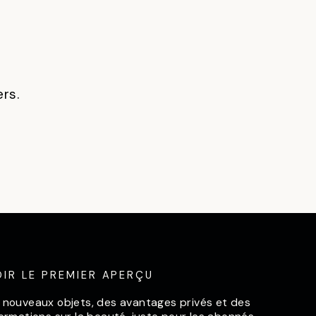
ers.
OIR LE PREMIER APERÇU
 nouveaux objets, des avantages privés et des