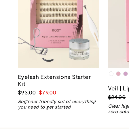
Eyelash Extensions Starter
Kit
Veil | L
Prix
Prix
$93.00
$79.00
Prix
$24.00
normal
de
Beginner friendly set of everything
normal
vente
Clear hig
you need to get started
zero colo