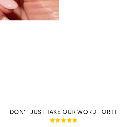
DON'T JUST TAKE OUR WORD FOR IT
Rated
5.0