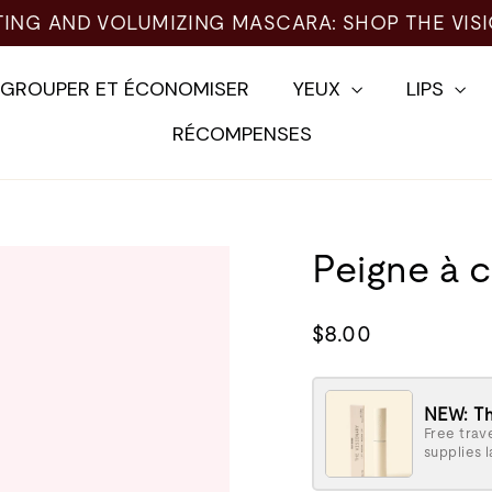
TING AND VOLUMIZING MASCARA: SHOP THE VIS
EGROUPER ET ÉCONOMISER
YEUX
LIPS
RÉCOMPENSES
Peigne à c
Prix
$8.00
normal
NEW: Th
Free trave
supplies l