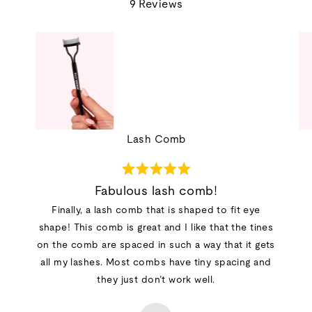
9 Reviews
out
of
5
Lash Comb
Rated
5
Fabulous lash comb!
out
Finally, a lash comb that is shaped to fit eye
of
shape! This comb is great and I like that the tines
5
on the comb are spaced in such a way that it gets
all my lashes. Most combs have tiny spacing and
they just don’t work well.