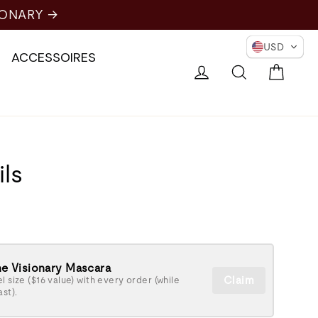
IONARY →
USD
ACCESSOIRES
Chari
Se connecter
Recherche
ils
e Visionary Mascara
Claim
l size ($16 value) with every order (while
ast).