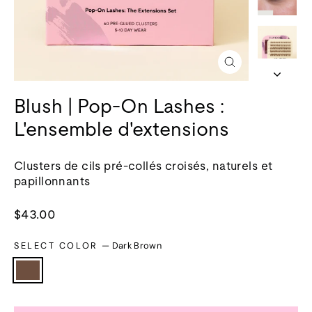
Fermer
(esc)
Blush | Pop-On Lashes :
L'ensemble d'extensions
Clusters de cils pré-collés croisés, naturels et
papillonnants
Prix
$43.00
normal
SELECT COLOR
—
Dark Brown