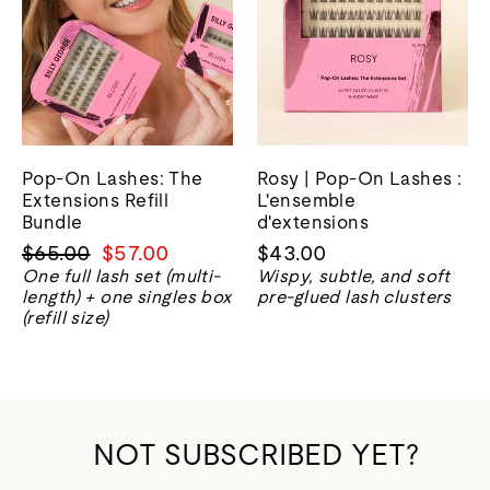
Pop-On Lashes: The
Rosy | Pop-On Lashes :
Extensions Refill
L'ensemble
Bundle
d'extensions
Prix
Prix
$65.00
$57.00
$43.00
normal
de
One full lash set (multi-
Wispy, subtle, and soft
length) + one singles box
pre-glued lash clusters
vente
(refill size)
NOT SUBSCRIBED YET?