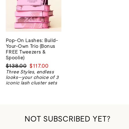
Pop-On Lashes: Build-
Your-Own Trio (Bonus
FREE Tweezers &
Spoolie)
Prix
Prix
$138.00
$117.00
normal
de
Three Styles, endless
looks—your choice of 3
vente
iconic lash cluster sets
NOT SUBSCRIBED YET?