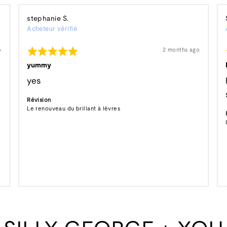
Reviewed
stephanie S.
Acheteur vérifié
by
stephanie
Rated
Révision
o
2 months ago
S.
affichée
5
out
yummy
of
5
yes
Révision
Le renouveau du brillant à lèvres