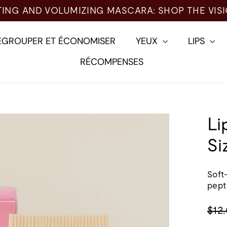
ARA: SHOP THE VISIONARY →
EGROUPER ET ÉCONOMISER
YEUX
LIPS
RÉCOMPENSES
Li
Si
Soft-
pept
Prix
$12
norm