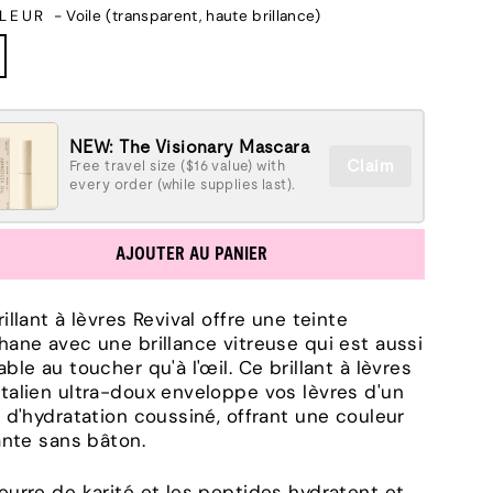
vente
LEUR
-
Voile (transparent, haute brillance)
NEW: The Visionary Mascara
Claim
Free travel size ($16 value) with
every order (while supplies last).
AJOUTER AU PANIER
rillant à lèvres Revival offre une teinte
hane avec une brillance vitreuse qui est aussi
able au toucher qu'à l'œil. Ce brillant à lèvres
talien ultra-doux enveloppe vos lèvres d'un
e d'hydratation coussiné, offrant une couleur
lante sans bâton.
eurre de karité et les peptides hydratent et