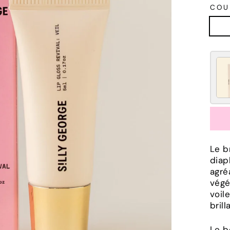
COU
Le b
diap
agré
végé
voil
bril
Le b