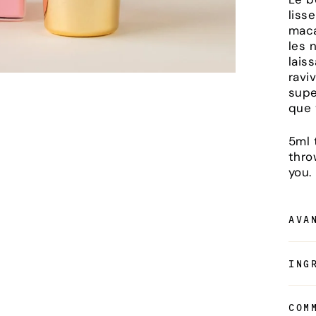
liss
maca
les 
lais
ravi
supe
que 
5ml 
thro
you.
AVA
ING
COM