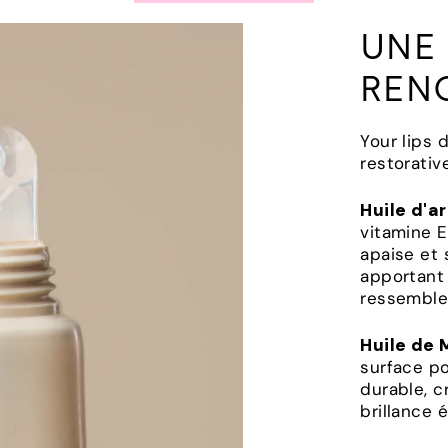
UNE
REN
Your lips 
restorativ
Huile d'a
vitamine E
apaise et 
apportant 
ressemble 
Huile de
surface p
durable, c
brillance 