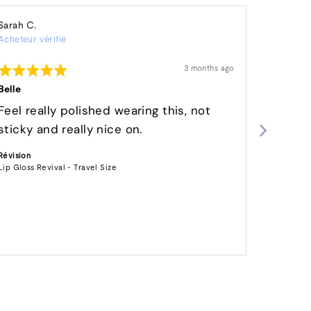
Avis
Re
Sarah C.
Alison
Acheteur vérifié
de
Réviseur 
by
Sarah
Al
Rated
Rated
Révision
3 months ago
C.
affichée
5
5
out
out
Belle
Absolutel
of
of
5
5
Feel really polished wearing this, not
I love t
sticky and really nice on.
not too
more c
Révision
lips fe
Lip Gloss Revival - Travel Size
En savoir
bought
see ho
Révision
Veil | Lip 