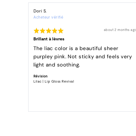
Reviewed
Dori S.
Acheteur vérifié
by
Dori
Rated
Révision
about 2 months ag
S.
affichée
5
out
Brillant à lèvres
of
5
The liac color is a beautiful sheer
purpley pink. Not sticky and feels very
light and soothing.
Révision
Lilac | Lip Gloss Revival