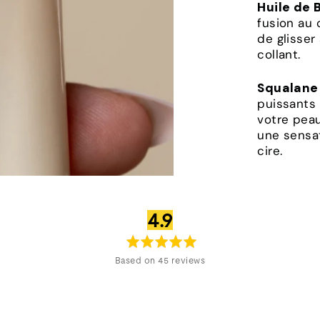
Huile de 
fusion au 
de glisser
collant.
Squalane
puissants 
votre peau
une sensa
cire.
note
sur
4.9
moyenne
5
Based on 45 reviews