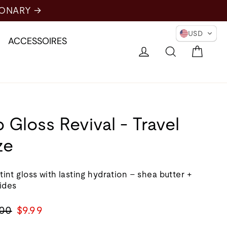
USD
ACCESSOIRES
Chari
Se connecter
Recherche
p Gloss Revival - Travel
ze
tint gloss with lasting hydration – shea butter +
ides
Prix
.00
$9.99
al
de