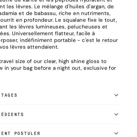
ent les lèvres. Le mélange d'huiles d'argan, de
damia et de babassu, riche en nutriments,
nourrit en profondeur. Le squalane fixe le tout,
sant les lèvres lumineuses, pelucheuses et
vées. Universellement flatteur, facile à
rposer, indéfiniment portable - c'est le retour
vos lèvres attendaient.
travel size of our clear, high shine gloss to
w in your bag before a night out, exclusive for
NTAGES
RÉDIENTS
MENT POSTULER