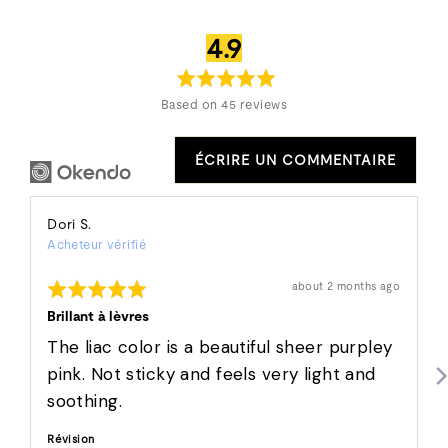
note
sur
4.9
moyenne
5
Based on 45 reviews
ÉCRIRE UN COMMENTAIRE
Reviewed
Dori S.
Acheteur vérifié
by
Dori
Rated
Révision
about 2 months ago
S.
affichée
5
out
Brillant à lèvres
of
5
The liac color is a beautiful sheer purpley
pink. Not sticky and feels very light and
soothing.
Révision