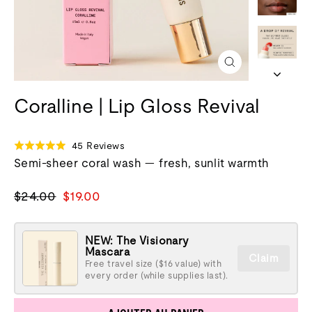
Fermer
(esc)
Coralline | Lip Gloss Revival
Click
Based
45 Reviews
Évalué
to
on
Semi-sheer coral wash — fresh, sunlit warmth
à
go
45
4,9
to
reviews
sur
Prix
Prix
$24.00
$19.00
reviews
5
normal
de
vente
NEW: The Visionary
Mascara
Claim
Free travel size ($16 value) with
every order (while supplies last).