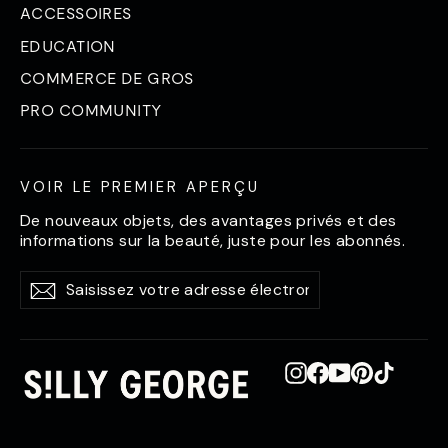
ACCESSOIRES
EDUCATION
COMMERCE DE GROS
PRO COMMUNITY
VOIR LE PREMIER APERÇU
De nouveaux objets, des avantages privés et des
informations sur la beauté, juste pour les abonnés.
Saisissez
S'abonner
S'abonner
votre
adresse
électronique
Instagram
Facebook
YouTube
Pinterest
TikTok