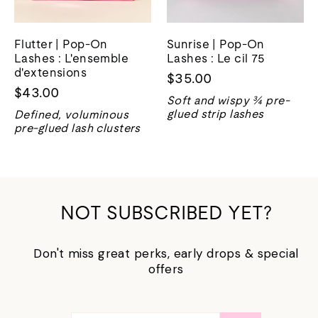
Flutter | Pop-On
Sunrise | Pop-On
Lashes : L'ensemble
Lashes : Le cil 75
d'extensions
$35.00
$43.00
Soft and wispy ¾ pre-
glued strip lashes
Defined, voluminous
pre-glued lash clusters
NOT SUBSCRIBED YET?
Don't miss great perks, early drops & special
offers
SAISISSEZ
S'ABONNER