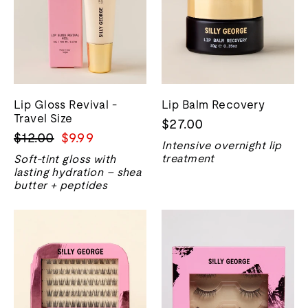
Lip Gloss Revival -
Lip Balm Recovery
Travel Size
$27.00
Prix
Prix
$12.00
$9.99
Intensive overnight lip
normal
de
treatment
Soft-tint gloss with
vente
lasting hydration – shea
butter + peptides