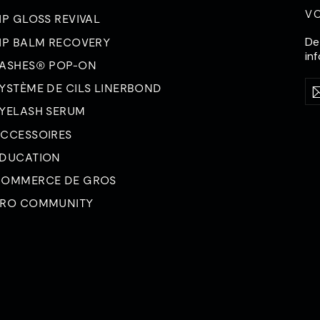
V
IP GLOSS REVIVAL
De
IP BALM RECOVERY
in
ASHES® POP-ON
Sai
S'
YSTÈME DE CILS LINERBOND
vot
ad
YELASH SERUM
éle
CCESSOIRES
DUCATION
OMMERCE DE GROS
RO COMMUNITY