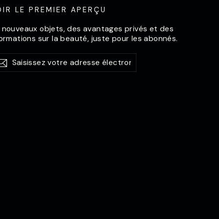
OIR LE PREMIER APERÇU
 nouveaux objets, des avantages privés et des
formations sur la beauté, juste pour les abonnés.
sissez
abonner
S'abonner
re
resse
ctronique