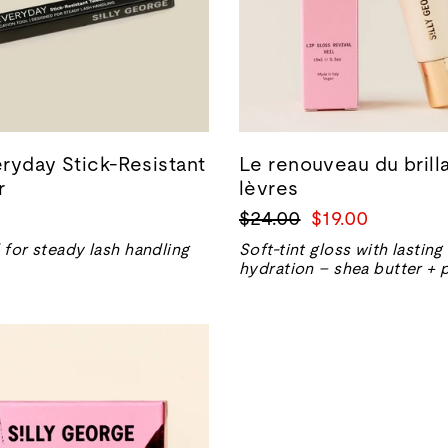
ryday Stick-Resistant
Le renouveau du brilla
r
lèvres
Prix
Prix
$24.00
$19.00
normal
de
for steady lash handling
Soft-tint gloss with lasting
vente
hydration – shea butter + 