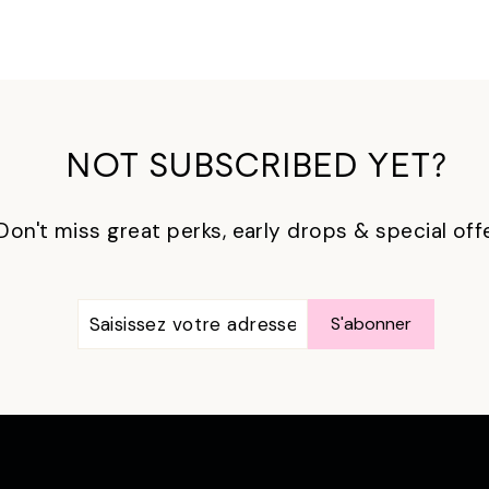
NOT SUBSCRIBED YET?
Don't miss great perks, early drops & special off
SAISISSEZ
S'ABONNER
S'abonner
VOTRE
ADRESSE
ÉLECTRONIQUE