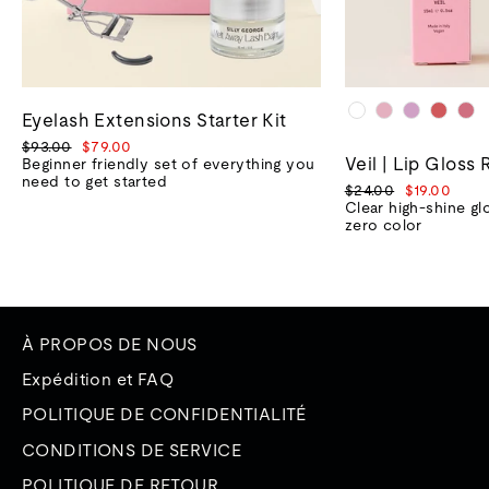
Eyelash Extensions Starter Kit
Prix
Prix
$93.00
$79.00
Veil | Lip Gloss 
normal
de
Beginner friendly set of everything you
vente
need to get started
Prix
Prix
$24.00
$19.00
normal
de
Clear high-shine gl
vente
zero color
À PROPOS DE NOUS
Expédition et FAQ
POLITIQUE DE CONFIDENTIALITÉ
CONDITIONS DE SERVICE
POLITIQUE DE RETOUR