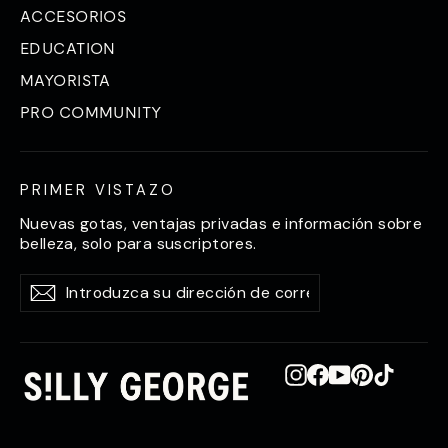
ACCESORIOS
EDUCATION
MAYORISTA
PRO COMMUNITY
PRIMER VISTAZO
Nuevas gotas, ventajas privadas e información sobre
belleza, solo para suscriptores.
Introduzca
Suscríbase
Suscríbase
su
a
a
dirección
de
correo
Instagram
Facebook
YouTube
Pinterest
TikTok
electrónico