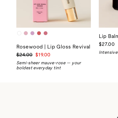
Lip Ba
$27.00
Rosewood | Lip Gloss Revival
Intensive
Precio
Precio
$24.00
$19.00
normal
de
Semi-sheer mauve-rose — your
venta
boldest everyday tint