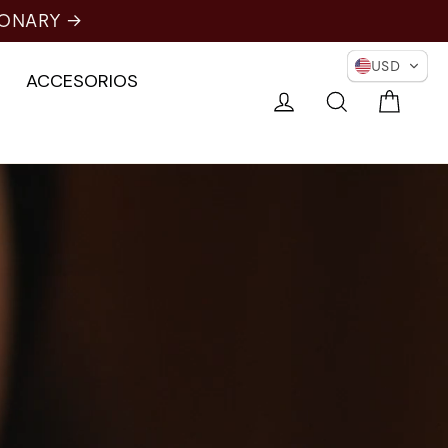
IONARY →
USD
ACCESORIOS
Carri
Conectarse
Buscar en