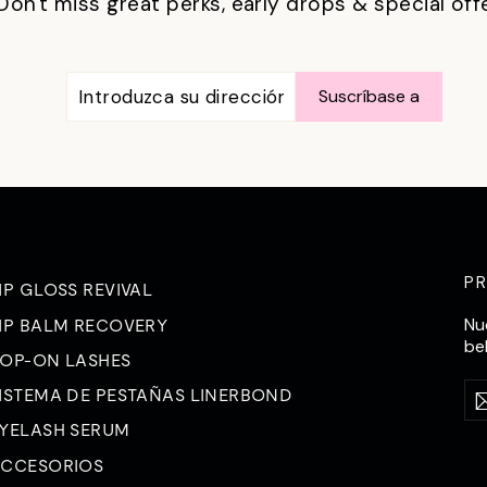
Don't miss great perks, early drops & special off
INTRODUZCA
SUSCRÍBASE
Suscríbase a
SU
A
DIRECCIÓN
DE
CORREO
ELECTRÓNICO
P
IP GLOSS REVIVAL
Nu
IP BALM RECOVERY
be
OP-ON LASHES
Int
Su
ISTEMA DE PESTAÑAS LINERBOND
su
a
dir
YELASH SERUM
de
CCESORIOS
co
ele