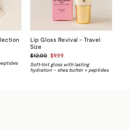
lection
Lip Gloss Revival - Travel
Size
Precio
Precio
$12.00
$9.99
normal
de
peptides
Soft-tint gloss with lasting
venta
hydration – shea butter + peptides