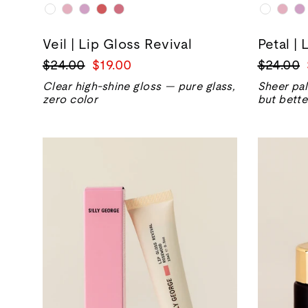
Veil | Lip Gloss Revival
Petal | 
Precio
Precio
Precio
$24.00
$19.00
$24.00
normal
de
normal
Clear high-shine gloss — pure glass,
Sheer pal
venta
zero color
but bette