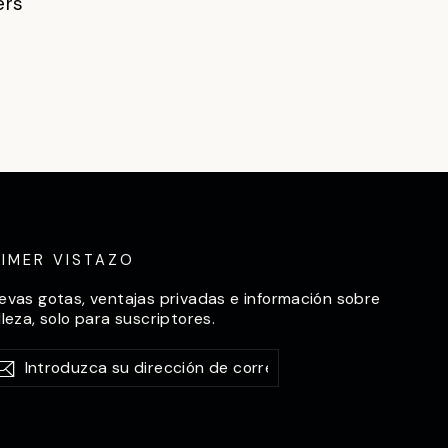
ers
RIMER VISTAZO
evas gotas, ventajas privadas e información sobre
lleza, solo para suscriptores.
roduzca
scríbase
Suscríbase
a
ección
rreo
ctrónico