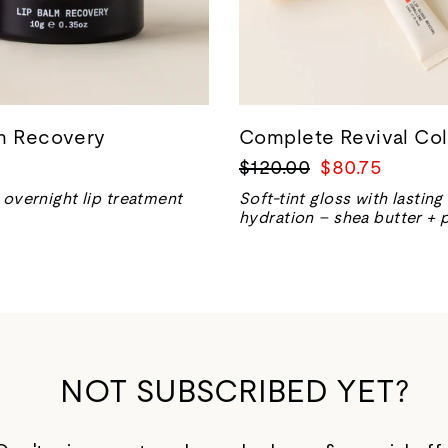
lm Recovery
Complete Revival Col
Precio
Precio
$120.00
$80.75
normal
de
 overnight lip treatment
Soft-tint gloss with lasting
venta
hydration – shea butter + 
NOT SUBSCRIBED YET?