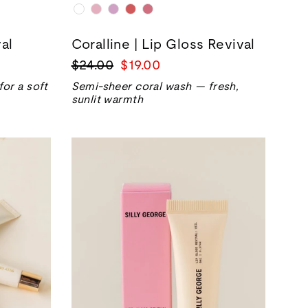
val
Coralline | Lip Gloss Revival
Precio
Precio
$24.00
$19.00
normal
de
or a soft
Semi-sheer coral wash — fresh,
venta
sunlit warmth