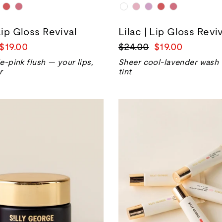
Lip Gloss Revival
Lilac | Lip Gloss Revi
Precio
Precio
Precio
$19.00
$24.00
$19.00
de
normal
de
e-pink flush — your lips,
Sheer cool-lavender wash f
venta
venta
r
tint