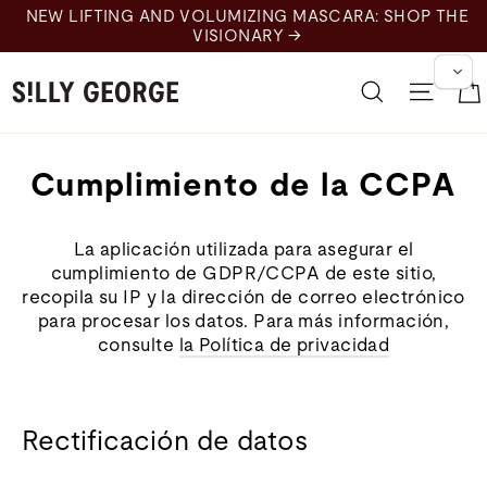
Ir
NEW LIFTING AND VOLUMIZING MASCARA: SHOP THE
al
VISIONARY →
contenido
Buscar en
Nave
Cumplimiento de la CCPA
La aplicación utilizada para asegurar el
cumplimiento de GDPR/CCPA de este sitio,
recopila su IP y la dirección de correo electrónico
para procesar los datos. Para más información,
consulte
la Política de privacidad
Rectificación de datos