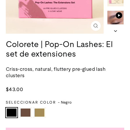
Cerrar
(esc)
Colorete | Pop-On Lashes: El
set de extensiones
Criss-cross, natural, fluttery pre-glued lash
clusters
Precio
$43.00
normal
SELECCIONAR COLOR
-
Negro