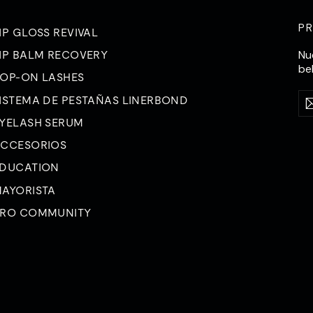
P
IP GLOSS REVIVAL
Nu
IP BALM RECOVERY
be
OP-ON LASHES
Int
Su
ISTEMA DE PESTAÑAS LINERBOND
su
a
dir
YELASH SERUM
de
CCESORIOS
co
ele
DUCATION
AYORISTA
RO COMMUNITY