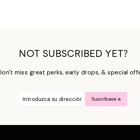
NOT SUBSCRIBED YET?
Don't miss great perks, early drops, & special off
INTRODUZCA
SUSCRÍBASE
Suscríbase a
SU
A
DIRECCIÓN
DE
CORREO
ELECTRÓNICO