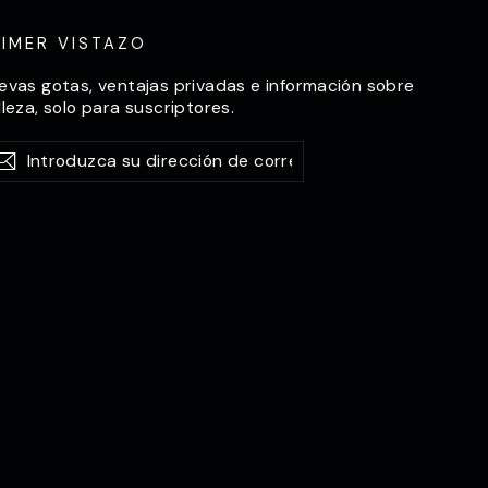
RIMER VISTAZO
evas gotas, ventajas privadas e información sobre
lleza, solo para suscriptores.
roduzca
scríbase
Suscríbase
a
ección
rreo
ctrónico