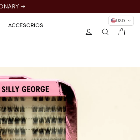
IONARY →
USD
ACCESORIOS
Carri
Conectarse
Buscar en