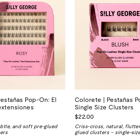
Pestañas Pop-On: El
Colorete | Pestañas 
extensiones
Single Size Clusters
$22.00
btle, and soft pre-glued
Criss-cross, natural, flutte
ters
glued clusters – single-siz