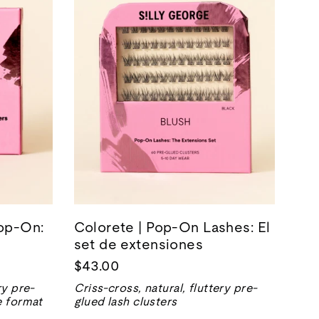
Pop-On:
Colorete | Pop-On Lashes: El
set de extensiones
$43.00
ry pre-
Criss-cross, natural, fluttery pre-
e format
glued lash clusters