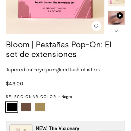
Cerrar
(esc)
Bloom | Pestañas Pop-On: El
set de extensiones
Tapered cat-eye pre-glued lash clusters
Precio
$43.00
normal
SELECCIONAR COLOR
-
Negro
NEW: The Visionary