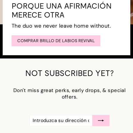
PORQUE UNA AFIRMACIÓN
MERECE OTRA
The duo we never leave home without.
COMPRAR BRILLO DE LABIOS REVIVAL
NOT SUBSCRIBED YET?
Don't miss great perks, early drops, & special
offers.
INTRODUZCA
SUSCRÍBASE
SU
A
DIRECCIÓN
DE