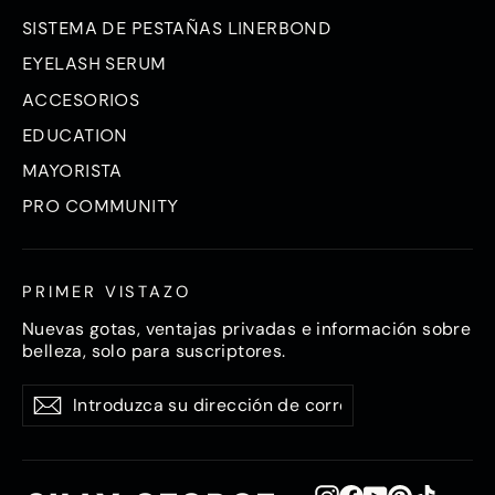
SISTEMA DE PESTAÑAS LINERBOND
EYELASH SERUM
ACCESORIOS
EDUCATION
MAYORISTA
PRO COMMUNITY
PRIMER VISTAZO
Nuevas gotas, ventajas privadas e información sobre
belleza, solo para suscriptores.
Introduzca
Suscríbase
Suscríbase
su
a
a
dirección
de
correo
electrónico
Instagram
Facebook
YouTube
Pinterest
TikTok