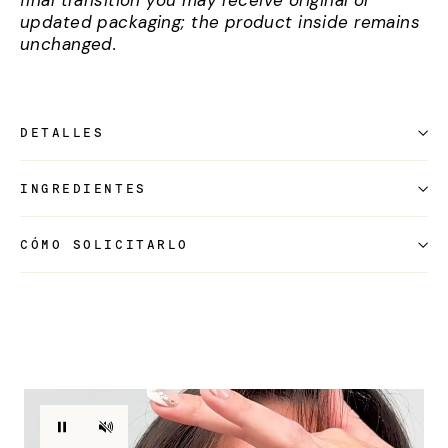
final transition you may receive original or
updated packaging; the product inside remains
unchanged.
DETALLES
INGREDIENTES
CÓMO SOLICITARLO