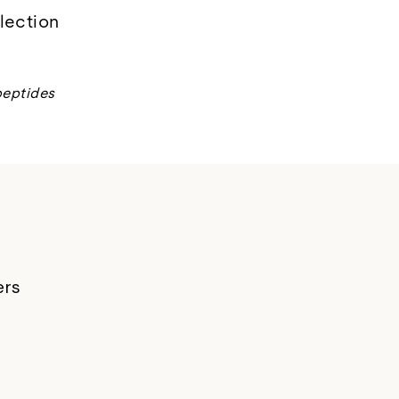
lection
peptides
ers