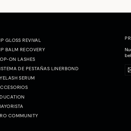
CORREO
ELECTRÓNICO
P
IP GLOSS REVIVAL
Nu
IP BALM RECOVERY
be
OP-ON LASHES
Int
Su
ISTEMA DE PESTAÑAS LINERBOND
su
a
dir
YELASH SERUM
de
CCESORIOS
co
ele
DUCATION
AYORISTA
RO COMMUNITY