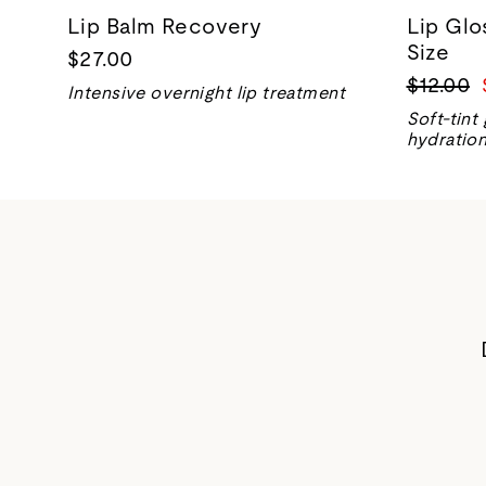
Lip Balm Recovery
Lip Glo
Size
$27.00
Precio
$12.00
Intensive overnight lip treatment
normal
Soft-tint 
hydration