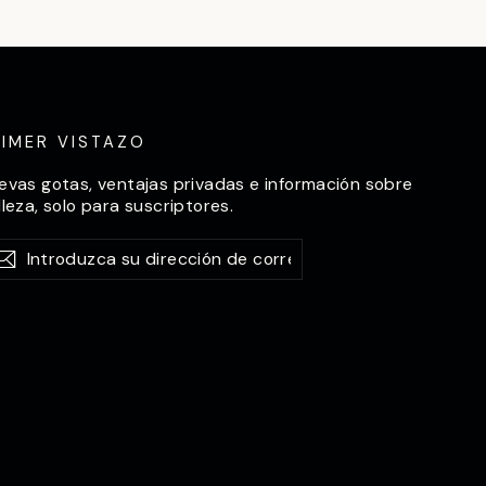
RIMER VISTAZO
evas gotas, ventajas privadas e información sobre
lleza, solo para suscriptores.
roduzca
scríbase
Suscríbase
a
ección
rreo
ctrónico