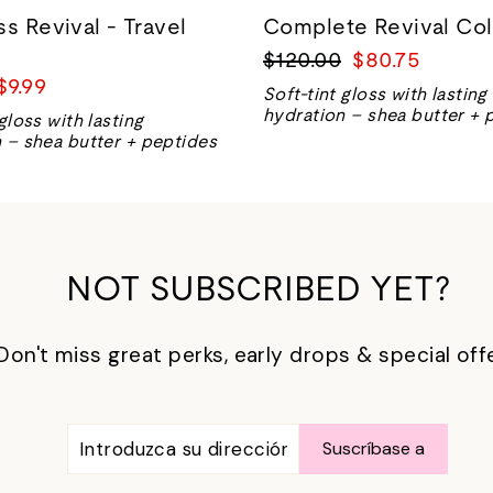
ss Revival - Travel
Complete Revival Col
Precio
Precio
$120.00
$80.75
Precio
normal
de
$9.99
Soft-tint gloss with lasting
de
venta
hydration – shea butter + 
gloss with lasting
venta
 – shea butter + peptides
NOT SUBSCRIBED YET?
Don't miss great perks, early drops & special off
INTRODUZCA
SUSCRÍBASE
Suscríbase a
SU
A
DIRECCIÓN
DE