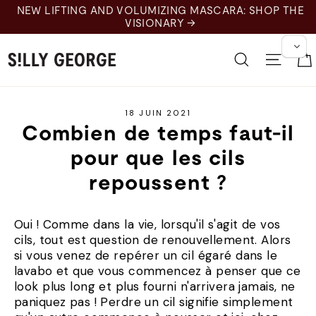
Skip
NEW LIFTING AND VOLUMIZING MASCARA: SHOP THE
to
VISIONARY →
content
Recherche
Naviga
18 JUIN 2021
Combien de temps faut-il
pour que les cils
repoussent ?
Oui ! Comme dans la vie, lorsqu'il s'agit de vos
cils, tout est question de renouvellement. Alors
si vous venez de repérer un cil égaré dans le
lavabo et que vous commencez à penser que ce
look plus long et plus fourni n'arrivera jamais, ne
paniquez pas ! Perdre un cil signifie simplement