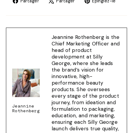
Partager
Tweet
Éping
Partager
Partager
Épinglez-le
sur
sur
sur
Facebook
X
Pinte
Jeannine Rothenberg is the
Chief Marketing Officer and
head of product
development at Silly
George, where she leads
the brand’s vision for
innovative, high-
performance beauty
products. She oversees
every stage of the product
journey, from ideation and
Jeannine
formulation to packaging,
Rothenberg
education, and marketing,
ensuring each Silly George
launch delivers true quality,