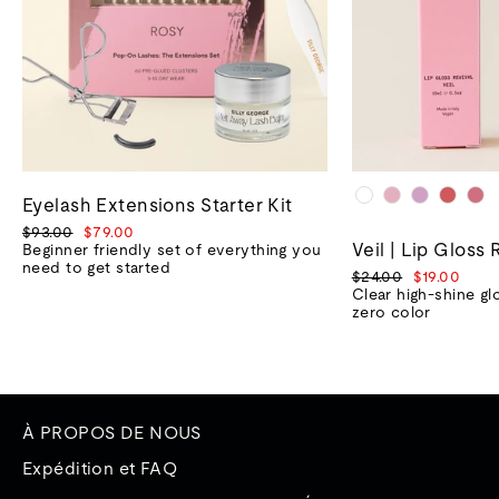
Eyelash Extensions Starter Kit
Prix
Prix
$93.00
$79.00
Veil | Lip Gloss 
normal
de
Beginner friendly set of everything you
vente
need to get started
Prix
Prix
$24.00
$19.00
normal
de
Clear high-shine gl
vente
zero color
À PROPOS DE NOUS
Expédition et FAQ