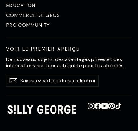
EDUCATION
COMMERCE DE GROS
PRO COMMUNITY
VOIR LE PREMIER APERÇU
De nouveaux objets, des avantages privés et des
informations sur la beauté, juste pour les abonnés.
Saisissez
S'abonner
S'abonner
votre
adresse
électronique
Instagram
Facebook
YouTube
Pinterest
TikTok