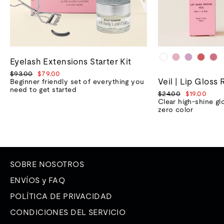
Eyelash Extensions Starter Kit
Precio
Precio
$93.00
$79.00
Veil | Lip Gloss 
normal
de
Beginner friendly set of everything you
venta
need to get started
Precio
Precio
$24.00
$19.00
normal
de
Clear high-shine gl
venta
zero color
SOBRE NOSOTROS
ENVÍOS y FAQ
POLÍTICA DE PRIVACIDAD
CONDICIONES DEL SERVICIO