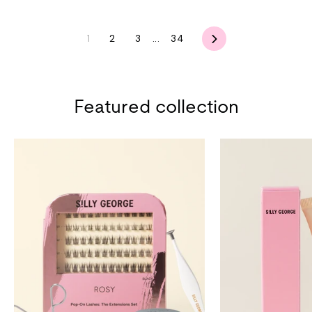
Siguiente
1
2
3
...
34
Featured collection