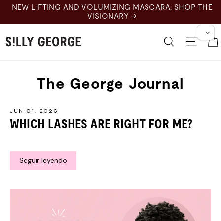
Ir
NEW LIFTING AND VOLUMIZING MASCARA: SHOP THE
al
VISIONARY →
contenido
Buscar en
Nave
The George Journal
JUN 01, 2026
WHICH LASHES ARE RIGHT FOR ME?
Seguir leyendo