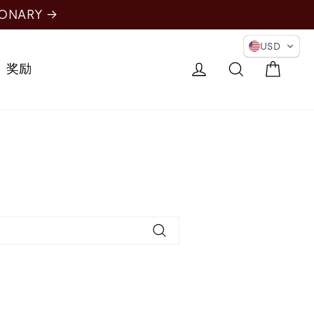
IONARY →
USD
购物
登录
搜索
奖励
搜
索