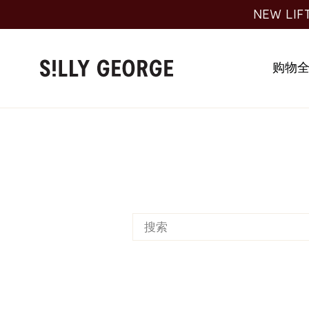
跳
NEW LIF
至
内
容
购物
搜
索