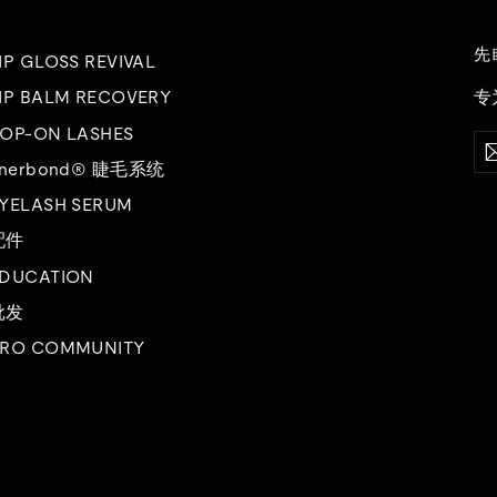
先
IP GLOSS REVIVAL
专
IP BALM RECOVERY
OP-ON LASHES
输
订
入
阅
inerbond® 睫毛系统
您
的
YELASH SERUM
电
子
配件
邮
DUCATION
件
批发
RO COMMUNITY