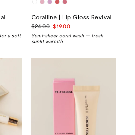
val
Coralline | Lip Gloss Revival
正
销
$24.00
$19.00
常
售
or a soft
Semi-sheer coral wash — fresh,
价
价
sunlit warmth
格
格