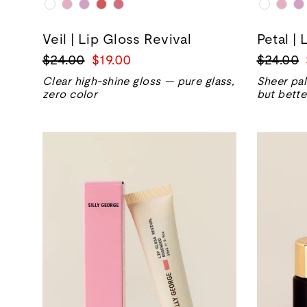
Veil | Lip Gloss Revival
Petal | 
正
销
正
$24.00
$19.00
$24.00
常
售
常
Clear high-shine gloss — pure glass,
Sheer pal
价
价
价
zero color
but bette
格
格
格