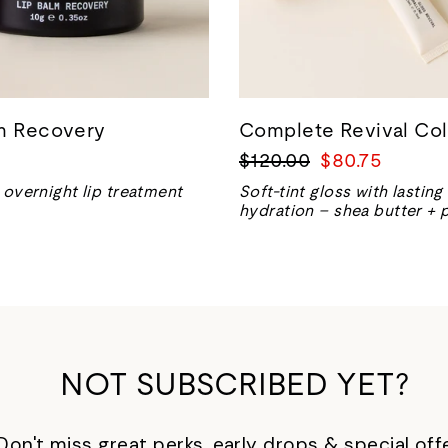
lm Recovery
Complete Revival Col
正
销
$120.00
$80.75
常
售
 overnight lip treatment
Soft-tint gloss with lasting
价
价
hydration – shea butter + 
格
格
NOT SUBSCRIBED YET?
Don't miss great perks, early drops & special off