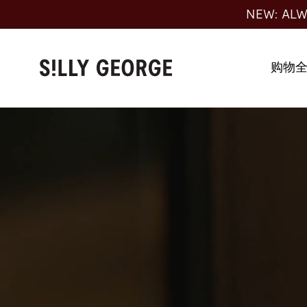
跳
NEW: ALW
至
内
容
购物