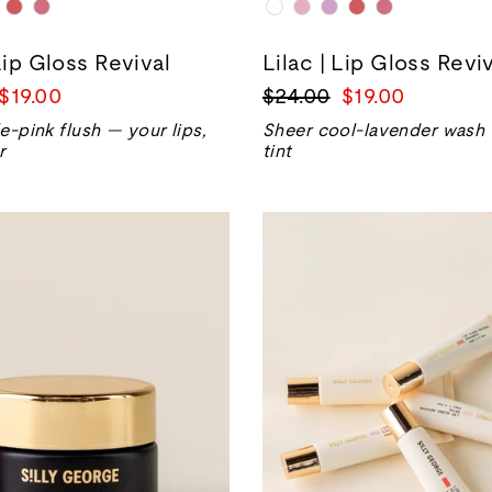
Lip Gloss Revival
Lilac | Lip Gloss Revi
销
正
销
$19.00
$24.00
$19.00
售
常
售
e-pink flush — your lips,
Sheer cool-lavender wash f
价
价
价
r
tint
格
格
格