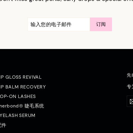
输
订
订阅
入
阅
您
的
电
子
邮
件
先
IP GLOSS REVIVAL
专
IP BALM RECOVERY
OP-ON LASHES
输
订
入
阅
inerbond® 睫毛系统
您
的
YELASH SERUM
电
子
配件
邮