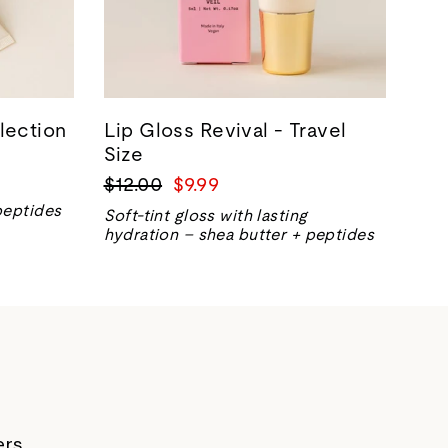
lection
Lip Gloss Revival - Travel
Size
正
销
$12.00
$9.99
常
售
peptides
Soft-tint gloss with lasting
价
价
hydration – shea butter + peptides
格
格
ers