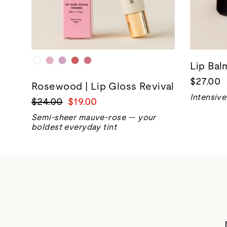
Lip Ba
$27.00
Rosewood | Lip Gloss Revival
Intensive
正
销
$24.00
$19.00
常
售
Semi-sheer mauve-rose — your
价
价
boldest everyday tint
格
格