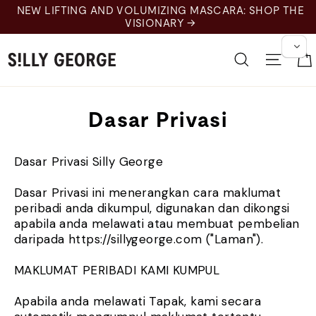
Langkau
NEW LIFTING AND VOLUMIZING MASCARA: SHOP THE
ke
VISIONARY →
kandungan
Cari
Navig
Dasar Privasi
Dasar Privasi Silly George
Dasar Privasi ini menerangkan cara maklumat
peribadi anda dikumpul, digunakan dan dikongsi
apabila anda melawati atau membuat pembelian
daripada https://sillygeorge.com ("Laman").
MAKLUMAT PERIBADI KAMI KUMPUL
Apabila anda melawati Tapak, kami secara