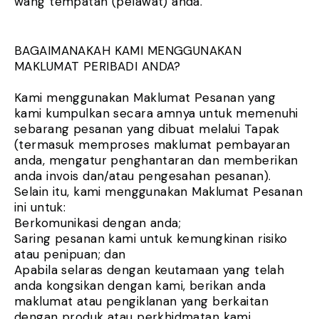
wang tempatan (pelawat) anda.
BAGAIMANAKAH KAMI MENGGUNAKAN
MAKLUMAT PERIBADI ANDA?
Kami menggunakan Maklumat Pesanan yang
kami kumpulkan secara amnya untuk memenuhi
sebarang pesanan yang dibuat melalui Tapak
(termasuk memproses maklumat pembayaran
anda, mengatur penghantaran dan memberikan
anda invois dan/atau pengesahan pesanan).
Selain itu, kami menggunakan Maklumat Pesanan
ini untuk:
Berkomunikasi dengan anda;
Saring pesanan kami untuk kemungkinan risiko
atau penipuan; dan
Apabila selaras dengan keutamaan yang telah
anda kongsikan dengan kami, berikan anda
maklumat atau pengiklanan yang berkaitan
dengan produk atau perkhidmatan kami.