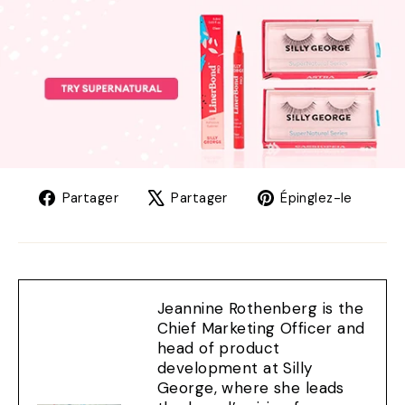
Partager
Tweet
Éping
Partager
Partager
Épinglez-le
sur
sur
sur
Facebook
X
Pinte
Jeannine Rothenberg is the
Chief Marketing Officer and
head of product
development at Silly
George, where she leads