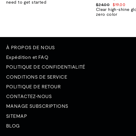
vente
need to get started
Prix
Prix
$24.00
$19.00
normal
de
Clear high-shine gl
vente
zero color
À PROPOS DE NOUS
Expédition et FAQ
POLITIQUE DE CONFIDENTIALITÉ
CONDITIONS DE SERVICE
POLITIQUE DE RETOUR
CONTACTEZ-NOUS
MANAGE SUBSCRIPTIONS
SITEMAP
BLOG