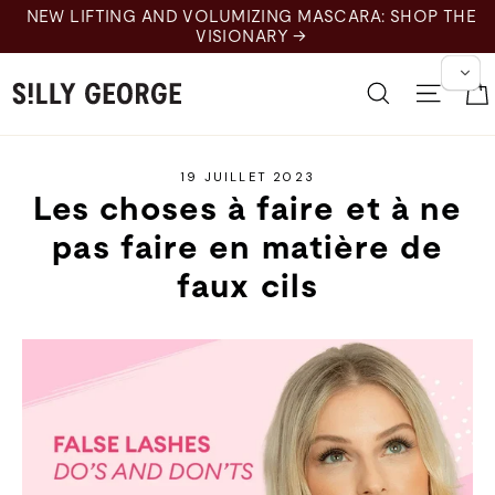
Skip
NEW LIFTING AND VOLUMIZING MASCARA: SHOP THE
to
VISIONARY →
content
Recherche
Naviga
19 JUILLET 2023
Les choses à faire et à ne
pas faire en matière de
faux cils