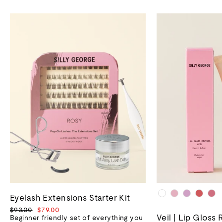
Eyelash Extensions Starter Kit
Prix
Prix
$93.00
$79.00
Veil | Lip Gloss 
normal
de
Beginner friendly set of everything you