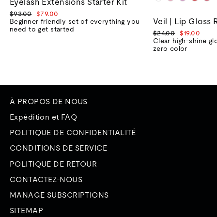
Eyelash Extensions Starter Kit
Prix
Prix
$93.00
$79.00
Veil | Lip Gloss 
normal
de
Beginner friendly set of everything you
vente
need to get started
Prix
Prix
$24.00
$19.00
normal
de
Clear high-shine gl
vente
zero color
À PROPOS DE NOUS
Expédition et FAQ
POLITIQUE DE CONFIDENTIALITÉ
CONDITIONS DE SERVICE
POLITIQUE DE RETOUR
CONTACTEZ-NOUS
MANAGE SUBSCRIPTIONS
SITEMAP