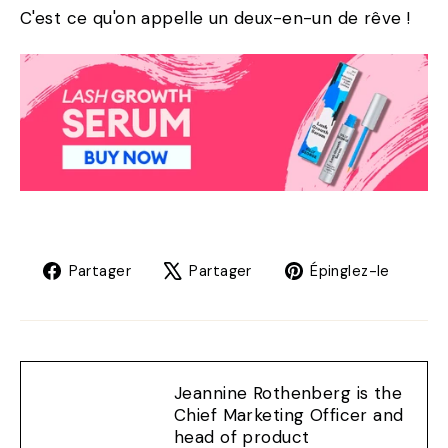
C'est ce qu'on appelle un deux-en-un de rêve !
Partager
Tweet
Éping
Partager
Partager
Épinglez-le
sur
sur
sur
Facebook
X
Pinte
Jeannine Rothenberg is the
Chief Marketing Officer and
head of product