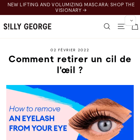
Skip
NEW LIFTING AND VOLUMIZING MASCARA: SHOP THE
to
VISIONARY →
content
Recherche
Naviga
02 FÉVRIER 2022
Comment retirer un cil de
l'œil ?