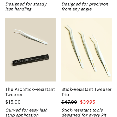
Designed for steady
Designed for precision
lash handling
from any angle
The Arc Stick-Resistant
Stick-Resistant Tweezer
Tweezer
Trio
Prix
Prix
$15.00
$47.00
$39.95
normal
de
Curved for easy lash
Stick-resistant tools
vente
strip application
designed for every kit