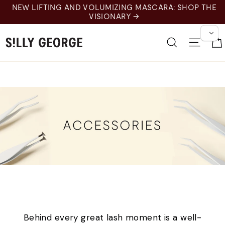
Skip
NEW LIFTING AND VOLUMIZING MASCARA: SHOP THE
to
VISIONARY →
content
Recherche
Naviga
Soins des cils et
accessoires
Behind every great lash moment is a well-