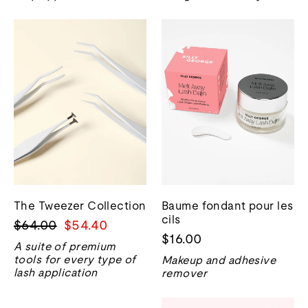
The Tweezer Collection
Baume fondant pour les
cils
Prix
Prix
$64.00
$54.40
$16.00
normal
de
A suite of premium
vente
tools for every type of
Makeup and adhesive
lash application
remover