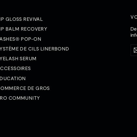
V
IP GLOSS REVIVAL
De
IP BALM RECOVERY
in
ASHES® POP-ON
Sa
S'
YSTÈME DE CILS LINERBOND
vo
YELASH SERUM
ad
él
CCESSOIRES
DUCATION
OMMERCE DE GROS
RO COMMUNITY