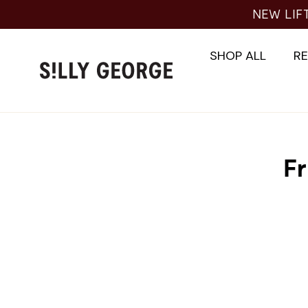
Skip
NEW LIF
to
content
SHOP ALL
R
F