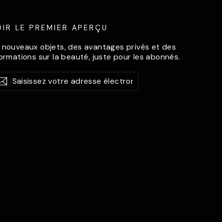
OIR LE PREMIER APERÇU
 nouveaux objets, des avantages privés et des
formations sur la beauté, juste pour les abonnés.
isissez
abonner
S'abonner
tre
resse
ectronique