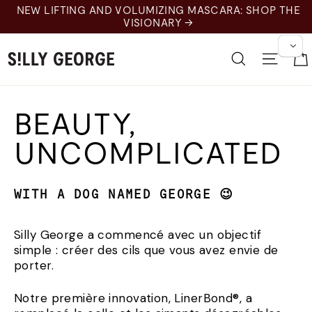
Skip
NEW LIFTING AND VOLUMIZING MASCARA: SHOP THE
to
VISIONARY →
content
Recherche
Naviga
BEAUTY,
UNCOMPLICATED
WITH A DOG NAMED GEORGE 😉
Silly George a commencé avec un objectif
simple : créer des cils que vous avez envie de
porter.
Notre première innovation, LinerBond®, a