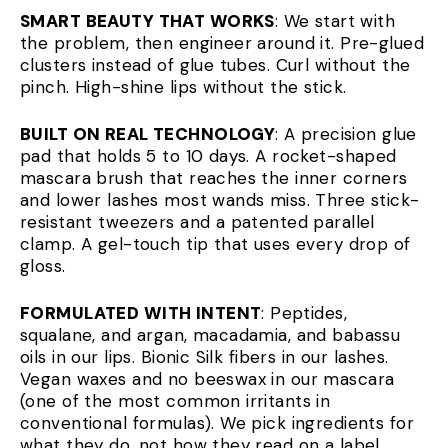
SMART BEAUTY THAT WORKS
: We start with
the problem, then engineer around it. Pre-glued
clusters instead of glue tubes. Curl without the
pinch. High-shine lips without the stick.
BUILT ON REAL TECHNOLOGY
: A precision glue
pad that holds 5 to 10 days. A rocket-shaped
mascara brush that reaches the inner corners
and lower lashes most wands miss. Three stick-
resistant tweezers and a patented parallel
clamp. A gel-touch tip that uses every drop of
gloss.
FORMULATED WITH INTENT
: Peptides,
squalane, and argan, macadamia, and babassu
oils in our lips. Bionic Silk fibers in our lashes.
Vegan waxes and no beeswax in our mascara
(one of the most common irritants in
conventional formulas). We pick ingredients for
what they do, not how they read on a label.