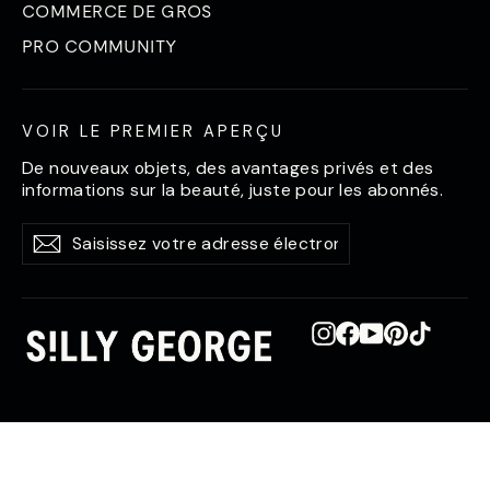
COMMERCE DE GROS
PRO COMMUNITY
VOIR LE PREMIER APERÇU
De nouveaux objets, des avantages privés et des
informations sur la beauté, juste pour les abonnés.
Saisissez
S'abonner
S'abonner
votre
adresse
électronique
Instagram
Facebook
YouTube
Pinterest
TikTok