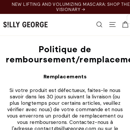
Skip
NEW LIFTING AND VOLUMIZING MASCARA: SHOP THE
to
VISIONARY →
content
Recherche
Naviga
Politique de
remboursement/remplacem
Remplacements
Si votre produit est défectueux, faites-le nous
savoir dans les 30 jours suivant la livraison (ou
plus longtemps pour certains articles, veuillez
vérifier avec nous) de votre commande et nous
vous enverrons un produit de remplacement ou
vous rembourserons. Contactez-nous à
l'adresse contact@sillygeorge.com ou sur le