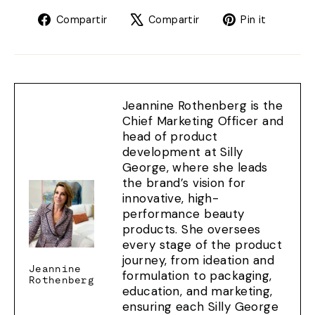
Compartir
Tweet
Pincha
Compartir
Compartir
Pin it
en
en
en
Facebook
X
Pintere
Jeannine Rothenberg is the
Chief Marketing Officer and
head of product
development at Silly
George, where she leads
the brand’s vision for
innovative, high-
performance beauty
products. She oversees
every stage of the product
journey, from ideation and
Jeannine
formulation to packaging,
Rothenberg
education, and marketing,
ensuring each Silly George