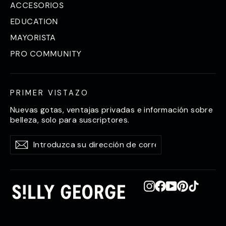
ACCESORIOS
EDUCATION
MAYORISTA
PRO COMMUNITY
PRIMER VISTAZO
Nuevas gotas, ventajas privadas e información sobre
belleza, solo para suscriptores.
Introduzca
Suscríbase
Suscríbase
su
a
a
dirección
de
correo
electrónico
Instagram
Facebook
YouTube
Pinterest
TikTok