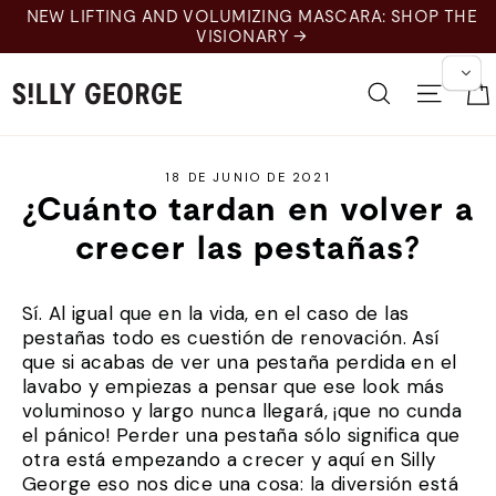
Ir
NEW LIFTING AND VOLUMIZING MASCARA: SHOP THE
al
VISIONARY →
contenido
Buscar en
Nave
18 DE JUNIO DE 2021
¿Cuánto tardan en volver a
crecer las pestañas?
Sí. Al igual que en la vida, en el caso de las
pestañas todo es cuestión de renovación. Así
que si acabas de ver una pestaña perdida en el
lavabo y empiezas a pensar que ese look más
voluminoso y largo nunca llegará, ¡que no cunda
el pánico! Perder una pestaña sólo significa que
otra está empezando a crecer y aquí en Silly
George eso nos dice una cosa: la diversión está