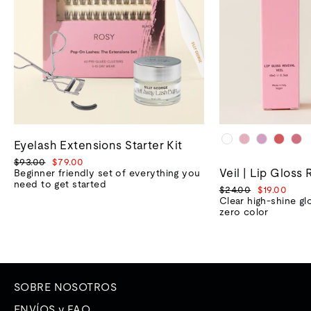
Eyelash Extensions Starter Kit
Precio
Precio
$93.00
$79.00
Veil | Lip Gloss 
normal
de
Beginner friendly set of everything you
venta
need to get started
Precio
Precio
$24.00
$19.00
normal
de
Clear high-shine gl
venta
zero color
SOBRE NOSOTROS
ENVÍOS y FAQ