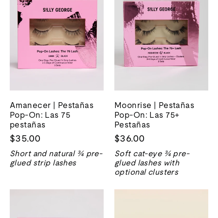
Amanecer | Pestañas
Moonrise | Pestañas
Pop-On: Las 75
Pop-On: Las 75+
pestañas
Pestañas
$35.00
$36.00
Short and natural ¾ pre-
Soft cat-eye ¾ pre-
glued strip lashes
glued lashes with
optional clusters