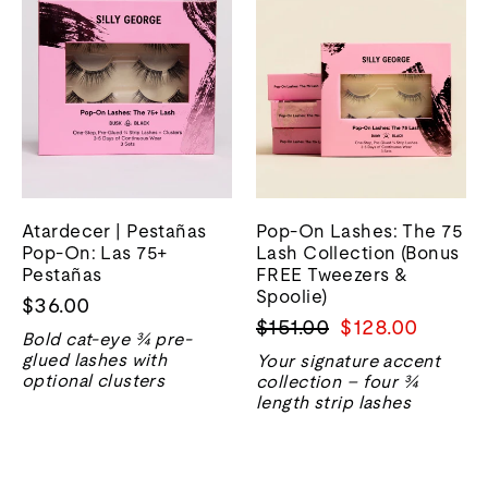
Atardecer | Pestañas
Pop-On Lashes: The 75
Pop-On: Las 75+
Lash Collection (Bonus
Pestañas
FREE Tweezers &
Spoolie)
$36.00
Precio
Precio
$151.00
$128.00
Bold cat-eye ¾ pre-
normal
de
glued lashes with
Your signature accent
venta
optional clusters
collection – four ¾
length strip lashes