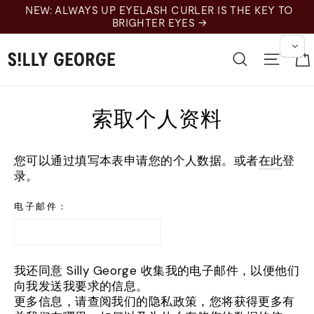
跳
NEW: ALWAYS UP EYELASH CURLER IS THE KEY TO
至
BRIGHTER EYES →
内
容
搜索
网站
索取个人资料
您可以通过填写本表申请您的个人数据。或者
在此
登
录。
电子邮件：
我还同意 Silly George 收集我的电子邮件，以便他们
向我发送我要求的信息。
更多信息，请查阅我们的隐私政策，您将获得更多有