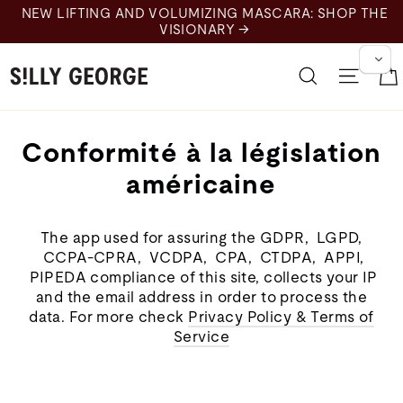
Skip
NEW LIFTING AND VOLUMIZING MASCARA: SHOP THE
to
VISIONARY →
content
Recherche
Naviga
Conformité à la législation
américaine
The app used for assuring the GDPR, LGPD,
CCPA-CPRA, VCDPA, CPA, CTDPA, APPI,
PIPEDA compliance of this site, collects your IP
and the email address in order to process the
data. For more check
Privacy Policy & Terms of
Service