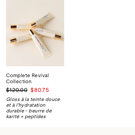
Complete Revival
Collection
Prix
Prix
$120.00
$80.75
normal
de
Gloss à la teinte douce
vente
et à l'hydratation
durable - beurre de
karité + peptides