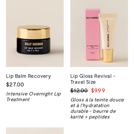
Lip Balm Recovery
Lip Gloss Revival -
Travel Size
$27.00
Prix
Prix
$12.00
$9.99
Intensive Overnight Lip
normal
de
Treatment
Gloss à la teinte douce
vente
et à l'hydratation
durable - beurre de
karité + peptides