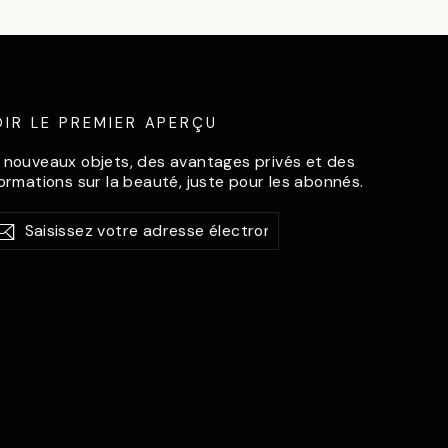
OIR LE PREMIER APERÇU
 nouveaux objets, des avantages privés et des
formations sur la beauté, juste pour les abonnés.
sissez
abonner
S'abonner
re
resse
ctronique