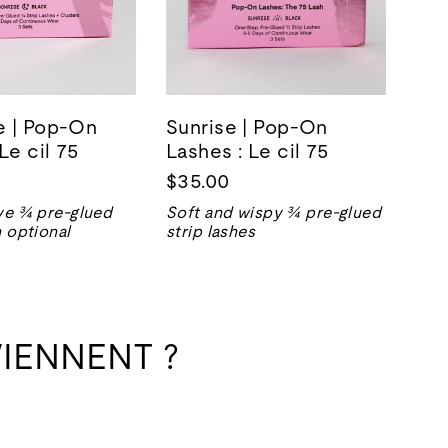
e | Pop-On
Sunrise | Pop-On
Le cil 75
Lashes : Le cil 75
$35.00
ye ¾ pre-glued
Soft and wispy ¾ pre-glued
h optional
strip lashes
IENNENT ?