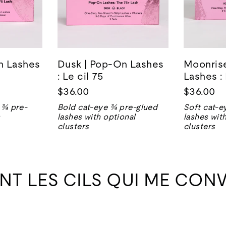
n Lashes
Dusk | Pop-On Lashes
Moonris
: Le cil 75
Lashes : 
$36.00
$36.00
 ¾ pre-
Bold cat-eye ¾ pre-glued
Soft cat-e
s
lashes with optional
lashes wit
clusters
clusters
NT LES CILS QUI ME CONV