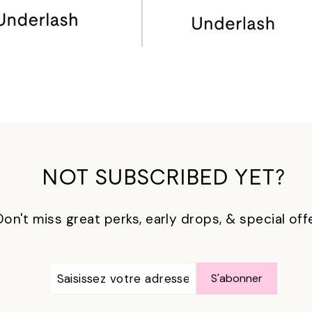
NOT SUBSCRIBED YET?
Don't miss great perks, early drops, & special off
SAISISSEZ
S'ABONNER
S'abonner
VOTRE
ADRESSE
ÉLECTRONIQUE