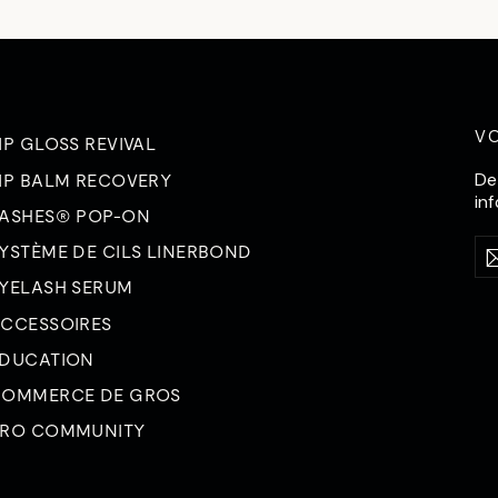
V
IP GLOSS REVIVAL
De
IP BALM RECOVERY
in
ASHES® POP-ON
Sai
S'
YSTÈME DE CILS LINERBOND
vot
ad
YELASH SERUM
éle
CCESSOIRES
DUCATION
OMMERCE DE GROS
RO COMMUNITY